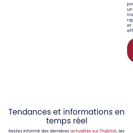
po
un
tr
ra
et
ef
Tendances et informations en
temps réel
Restez informé des dernières
actualités sur l’habitat
, les