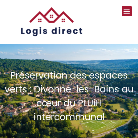
Préservation des espaces
verts : Divonne-les-Bains au
cœur du PLUiH
intercommunal